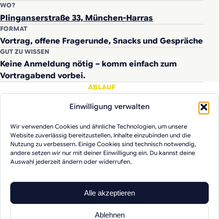
WO?
Plinganserstraße 33, München-Harras
FORMAT
Vortrag, offene Fragerunde, Snacks und Gespräche
GUT ZU WISSEN
Keine Anmeldung nötig – komm einfach zum
Vortragabend vorbei.
ABLAUF
Jeder Abend hat
Einwilligung verwalten
Raum für Inhalt und
Wir verwenden Cookies und ähnliche Technologien, um unsere
Website zuverlässig bereitzustellen, Inhalte einzubinden und die
Begegnung.
Nutzung zu verbessern. Einige Cookies sind technisch notwendig,
andere setzen wir nur mit deiner Einwilligung ein. Du kannst deine
Auswahl jederzeit ändern oder widerrufen.
Alle akzeptieren
Ablehnen