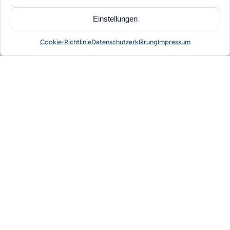
Einstellungen
Cookie-Richtlinie
Datenschutzerklärung
Impressum
Vortrag
Ein verständlicher Impuls führt in das jeweilige
Thema ein und ordnet es in die große Linie der
Bibel ein.